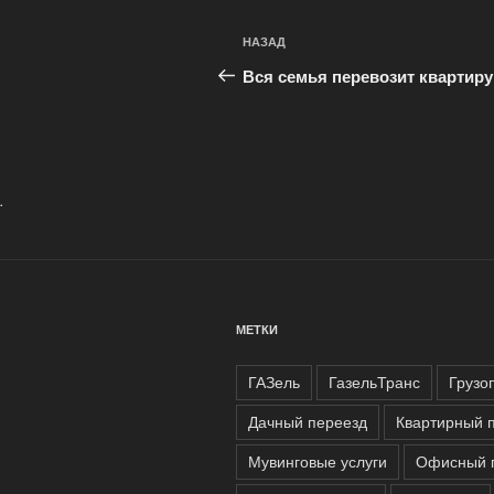
Навигация
Предыдущая
НАЗАД
по
запись:
Вся семья перевозит квартиру
записям
.
МЕТКИ
ГАЗель
ГазельТранс
Грузо
Дачный переезд
Квартирный 
Мувинговые услуги
Офисный 