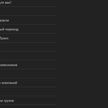
ля вас!
газели
ный переезд
Транс
ревозчиков
х компаний
и грузов