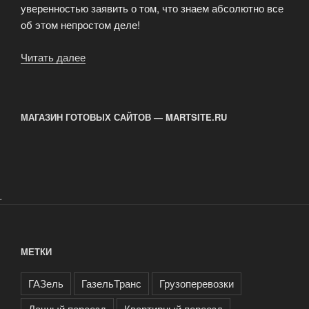
уверенностью заявить о том, что знаем абсолютно все
об этом непростом деле!
Читать далее
«Переезд
банка
—
мувинговые
МАГАЗИН ГОТОВЫХ САЙТОВ — MARTSITE.RU
услуги»
.
МЕТКИ
ГАЗель
ГазельТранс
Грузоперевозки
Дачный переезд
Квартирный переезд