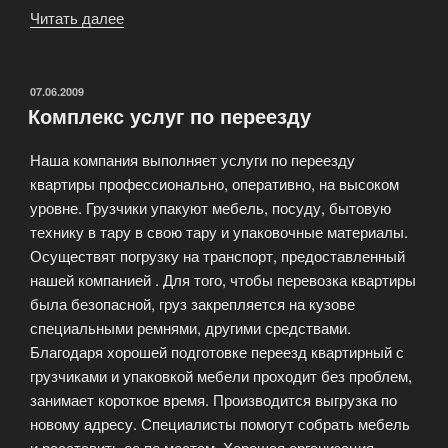
Читать далее
«Цены
на
квартирный
переезд,
ОПУБЛИКОВАНО
07.06.2009
Комплекс услуг по переезду
грузчиков,
услуги
Наша компания выполняет услуги по переезду
автотранспорта»
квартиры профессионально, оперативно, на высоком
уровне. Грузчики упакуют мебель, посуду, бытовую
технику в тару в свою тару и упаковочные материалы.
Осуществят погрузку на транспорт, предоставленный
нашей компанией . Для того, чтобы перевозка квартиры
была безопасной, груз закрепляется на кузове
специальными ремнями, другими средствами.
Благодаря хорошей подготовке переезд квартирный с
грузчиками и упаковкой мебели проходит без проблем,
занимает короткое время. Производится выгрузка по
новому адресу. Специалисты помогут собрать мебель
и расставить ее по местам. Хорошая организация