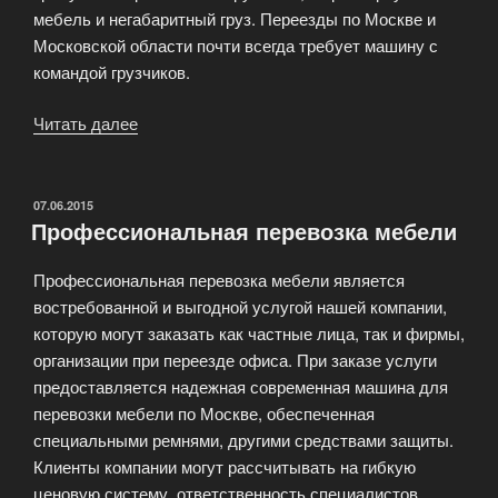
мебель и негабаритный груз. Переезды по Москве и
Московской области почти всегда требует машину с
командой грузчиков.
Читать далее
«Мувинговые
услуги
по
Москве
ОПУБЛИКОВАНО
07.06.2015
Профессиональная перевозка мебели
и
Московской
Профессиональная перевозка мебели является
области»
востребованной и выгодной услугой нашей компании,
которую могут заказать как частные лица, так и фирмы,
организации при переезде офиса. При заказе услуги
предоставляется надежная современная машина для
перевозки мебели по Москве, обеспеченная
специальными ремнями, другими средствами защиты.
Клиенты компании могут рассчитывать на гибкую
ценовую систему, ответственность специалистов,