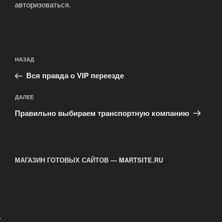
авторизоваться
.
Навигация
Предыдущая
НАЗАД
по
запись:
записям
Вся правда о VIP переезде
Следующая
ДАЛЕЕ
запись
Правильно выбираем транспортную компанию
МАГАЗИН ГОТОВЫХ САЙТОВ — MARTSITE.RU
.