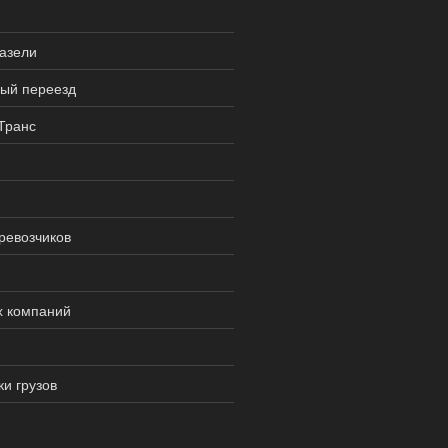
газели
ный переезд
Транс
ревозчиков
х компаний
и грузов