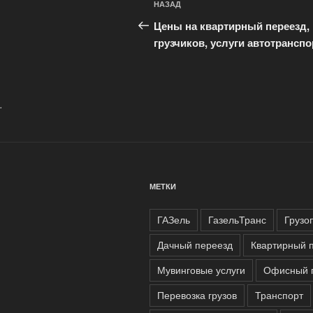
Предыдущая
НАЗАД
по
запись:
Цены на квартирный переезд,
записям
грузчиков, услуги автотранспо
.
МЕТКИ
ГАЗель
ГазельТранс
Грузо
Дачный переезд
Квартирный 
Мувинговые услуги
Офисный 
Перевозка грузов
Транспорт