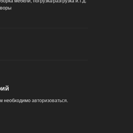
борка мебели, погрузка/разгрузка и.т.д.
оворы
рий
ам необходимо
авторизоваться
.