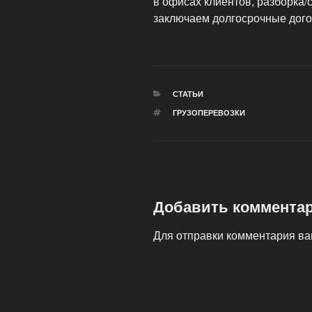
в офисах клиентов, разборка/с
заключаем долгосрочные дог
РУБРИКИ
СТАТЬИ
МЕТКИ
ГРУЗОПЕРЕВОЗКИ
Добавить коммента
Для отправки комментария в
Навигация