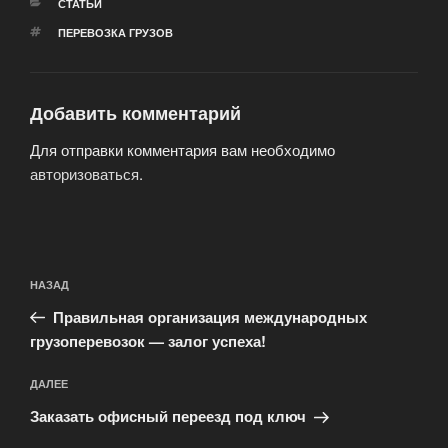
РУБРИКИ
СТАТЬИ
МЕТКИ
ПЕРЕВОЗКА ГРУЗОВ
Добавить комментарий
Для отправки комментария вам необходимо
авторизоваться
.
Навигация
Предыдущая
НАЗАД
по
запись:
записям
Правильная организация международных
грузоперевозок — залог успеха!
Следующая
ДАЛЕЕ
запись
Заказать офисный переезд под ключ