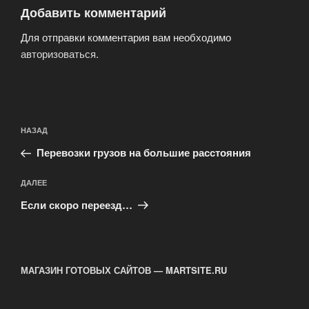
Добавить комментарий
Для отправки комментария вам необходимо
авторизоваться
.
Навигация
Предыдущая
НАЗАД
по
запись:
записям
Перевозки грузов на большие расстояния
Следующая
ДАЛЕЕ
запись
Если скоро переезд…
МАГАЗИН ГОТОВЫХ САЙТОВ — MARTSITE.RU