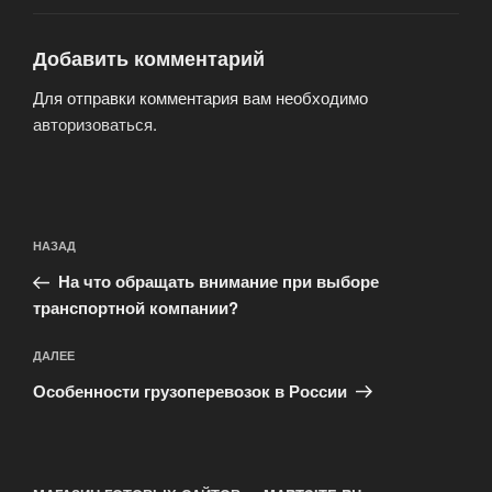
Добавить комментарий
Для отправки комментария вам необходимо
авторизоваться
.
Навигация
Предыдущая
НАЗАД
по
запись:
записям
На что обращать внимание при выборе
транспортной компании?
Следующая
ДАЛЕЕ
запись
Особенности грузоперевозок в России