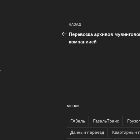
Навигация
Предыдущая
НАЗАД
по
запись:
Перевозка архивов мувингово
записям
компаниией
.
МЕТКИ
ГАЗель
ГазельТранс
Грузо
Дачный переезд
Квартирный 