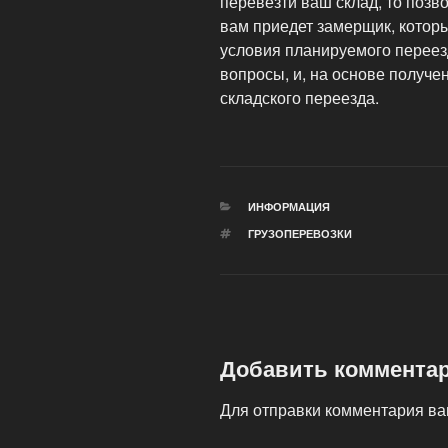
перевезти ваш склад, то позво
вам приедет замерщик, которы
условия планируемого переез
вопросы, и, на основе получе
складского переезда.
РУБРИКИ
ИНФОРМАЦИЯ
МЕТКИ
ГРУЗОПЕРЕВОЗКИ
Добавить коммента
Для отправки комментария в